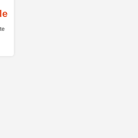
de
te