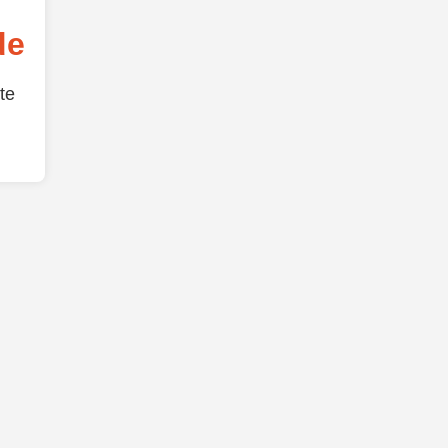
de
te