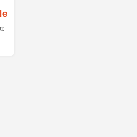
de
te