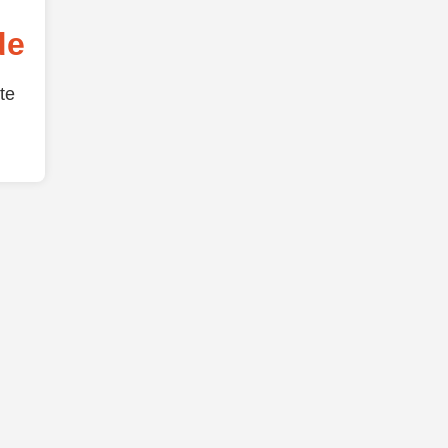
de
te