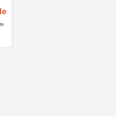
de
te