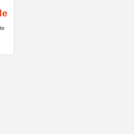
de
te