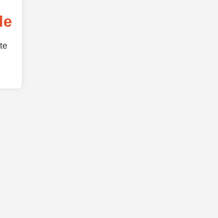
de
te