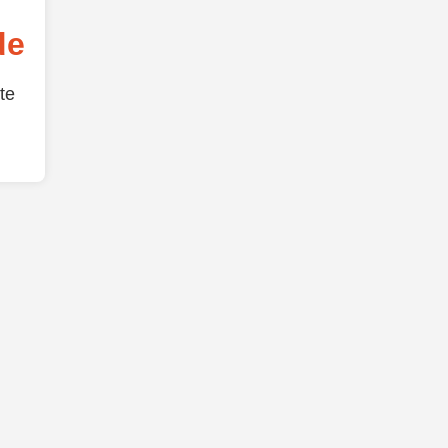
de
te