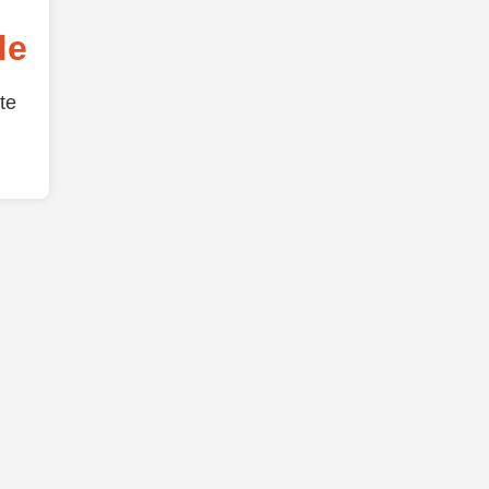
de
te